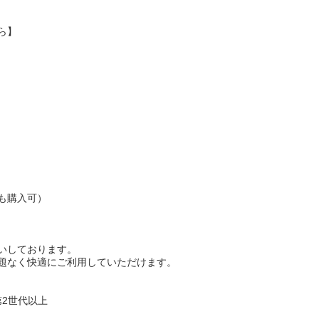
ら
】
も購入可）
いしております。
題なく快適にご利用していただけます。
第2世代
以上