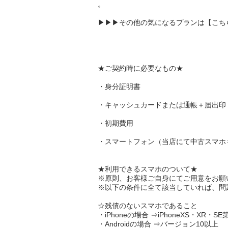
。
▶▶▶その他の気になるプランは【
こち
★
ご契約時に必要なもの
★
・
身分証明書
・
キャッシュカード
または
通帳＋届出印
・
初期費用
・
スマートフォン
（当店にて中古スマホ
★
利用できるスマホのついて
★
※原則、
お客様ご自身
にてご用意をお願
※以下の条件に
全て該当
していれば、問
☆
残債のないスマホ
であること
・iPhoneの場合 ⇒iPhone
XS
・
XR
・
SE
・Androidの場合 ⇒
バージョン10
以上