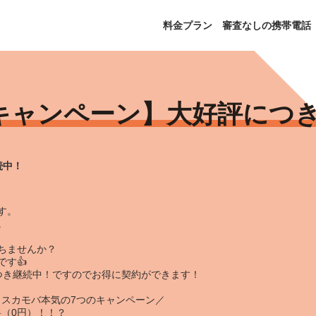
料金プラン
審査なしの携帯電話
キャンペーン】大好評につ
続中！
す。
。
ちませんか？
す👍
つき継続中！
ですのでお得に契約ができます！
！スカモバ本気の7つのキャンペーン
／
 料（0円）！！？