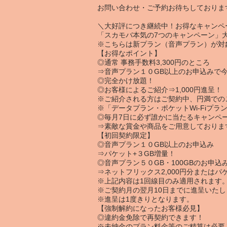
お問い合わせ・ご予約お待ちしておりま
＼大好評につき継続中！お得なキャンペ
「
スカモバ本気の7つのキャンペーン
」
※こちらは新プラン（音声プラン）が対
【
お得なポイント
】
◎通常 事務手数料3,300円のところ
⇒音声プラン
１０GB以上
のお申込みで
◎
完全かけ放題！
◎お客様によるご紹介⇒
1,000円
進呈！
※ご紹介される方はご契約中、円満での
※「データプラン・ポケットWi-Fiプ
◎毎月7日に必ず誰かに当たるキャンペ
⇒素敵な賞金や商品をご用意しておりま
【
初回契約限定
】
◎音声プラン
１０GB以上
のお申込み
⇒パケット
+３GB
増量！
◎音声プラン
５０GB・100GB
のお申込
⇒
ネットフリックス2,000円分
または
パ
※上記内容は1回線目のみ適用されます
※ご契約月の翌月10日までに進呈いたし
※進呈は1度きりとなります。
【
強制解約になったお客様必見
】
◎違約金免除で再契約できます！
※未納金のプラン料金等のご精算は必要