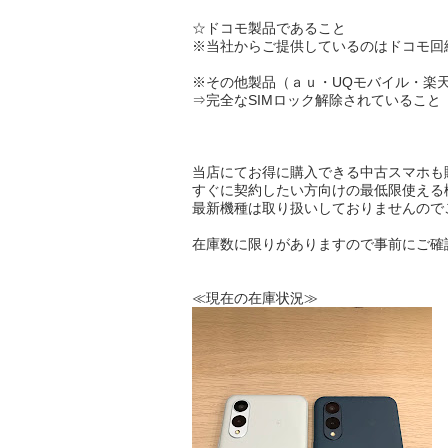
☆
ドコモ製品
であること
※当社からご提供しているのはドコモ回
※その他製品（ａｕ・UQモバイル・楽
⇒完全な
SIMロック解除
されていること
当店にてお得に購入できる中古スマホも
すぐに契約したい方向け
の
最低限使える
最新機種は取り扱いしておりませんのでご
在庫数に限りがありますので事前にご確
≪現在の在庫状況≫