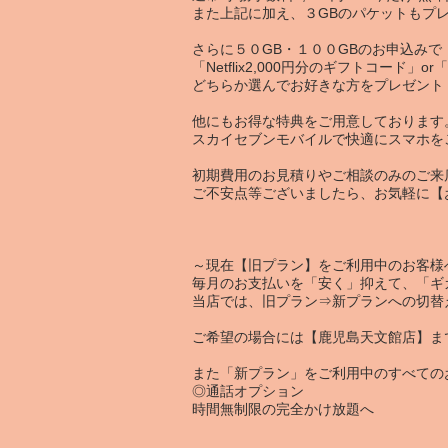
また上記に加え、３GBのパケットもプ
さらに
５０GB
・
１００GB
のお申込みで
「Netflix2,000円分のギフトコード」o
どちらか選んでお好きな方をプレゼント
他にもお得な特典をご用意しております
スカイセブンモバイルで快適にスマホを
初期費用のお見積りやご相談のみのご来
ご不安点等ございましたら、お気軽に【
～現在【
旧プラン】
をご利用中のお客様
毎月のお支払いを「安く」抑えて、「ギ
当店では、旧プラン⇒新プランへの切替
ご希望の場合には【鹿児島天文館店】ま
また「新プラン」をご利用中のすべての
◎
通話オプション
時間無制限の完全かけ放題
へ