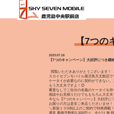
HOME
【7つのキャンペーン】大好評につき継続中！
【7つの
2025.07.18
【7つのキャンペーン】大好評につき継
閲覧いただきありがとうございます！
スカイセブンモバイル鹿児島天文館店で
ケータイが必要なのに契約ができない。
もう大丈夫ですよ！😊
審査なしでご自分の名義のケータイを持
相談やお見積りだけでももちろん大丈夫で
今なら【
7つのキャンペーン】大好評に
お困りの方は是非ご来店くださいませ！
＼
新規１０GB以上のご契約で特典満載
通常 事務手数料3,300円⇒ 今だけ 無