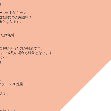
す。
ーンのお知らせ／
大好評につき継続中！
象となります。
今だけ
無料
！
ご解約された方が対象です。
ラン」ご成約の場合も対象となります。
ーン！
す。
み
ケット５GB
進呈！
。
ます。
となります。