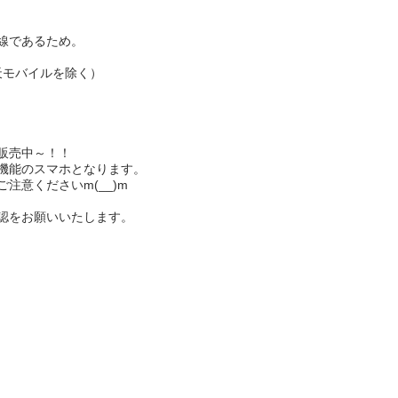
線であるため。
天モバイルを除く）
販売中～！！
機能のスマホ
となります。
注意くださいm(__)m
認をお願いいたします。