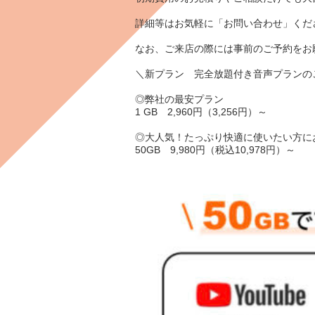
詳細等はお気軽に「
お問い合わせ
」くだ
なお、ご来店の際には事前のご予約をお願
＼新プラン 完全放題付き音声プランの
◎弊社の
最安
プラン
1
GB
2,960
円（3,256円）～
◎大人気！
たっぷり快適
に使いたい方に
50
GB
9,980
円（税込10,978円）～