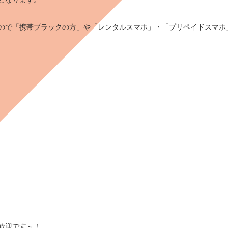
ので「携帯
ブラック
の方」や「
レンタルスマホ
」・「
プリペイドスマホ
歓迎です～！