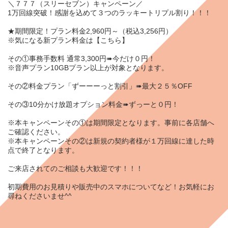
＼７７７（スリーセブン）キャンペーン／
1万回線突破！感謝を込めて３つのラッキートリプル割り！！！
★期間限定！プラン料金2,960円～（税込3,256円）
※気になる新プラン料金は【
こちら
】
その①事務手数料 通常3,300円➠今だけ０円！
※音声プラン10GBプラン以上が対象となります。
その②料金プラン「ずーーーっと割引」➠最大２５％OFF
その③10分かけ放題オプション料金➠ずっーと０円！
※本キャンペーンその①は期間限定となります。事前に各店舗へ
ご確認ください。
※本キャンペーンその②は新規の契約者様が１万回線に達した時
点で終了となります。
ご来店されてのご相談も大歓迎です！！！
初期費用のお見積りや販売中のスマホについてなど！お気軽にお
尋ねくださいませ^^