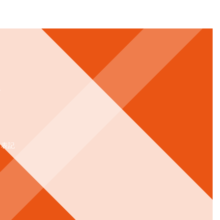
ー
く表記