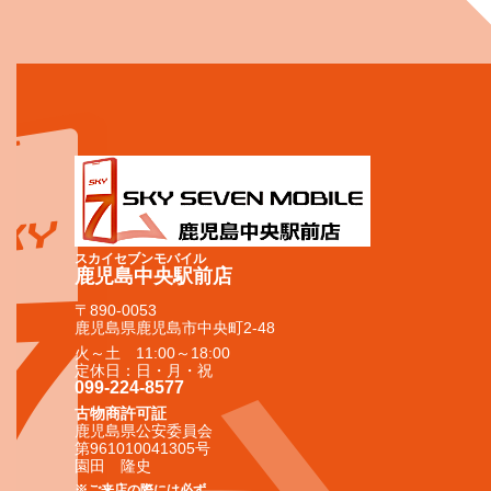
スカイセブンモバイル
鹿児島中央駅前店
〒890-0053
鹿児島県鹿児島市中央町2-48
火～土 11:00～18:00
定休日：日・月・祝
099-224-8577
古物商許可証
鹿児島県公安委員会
第961010041305号
園田 隆史
※ご来店の際には必ず、