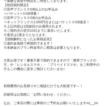
⇒素敵な賞金や商品をご用意しております。
【
初回契約限定
】
◎音声プラン
１０GB以上
のお申込み
⇒パケット
+３GB
増量！
◎音声プラン
５０GB
のお申込み
⇒
ネットフリックス2,000円分
または
パケット５GB
進呈！
※上記内容は1回線目のみ適用されます。
※ご契約月の翌月10日までに進呈いたします。
※進呈は1度きりとなります。
【
強制解約になったお客様必見
】
◎違約金免除で再契約できます！
※未納金のプラン料金等のご精算は必要となります。
大変お得です！審査不要で契約できますので「携帯
ブラック
の
方」や「
レンタルスマホ
」・「
プリペイドスマホ
」をご利用中の
方もこの機会に是非ご検討くださいませ♪
初期費用のお見積り
や
ご相談だけ
でも大歓迎です～！
詳細等はお気軽に「
お問い合わせ
」ください。
なお、ご来店の際には事前のご予約をお願いいたしますm(__)m