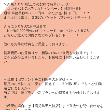
＼新規１０GB以上での契約で特典いっぱい／
【スカモバ本気の7つのキャンペーン】好評開催中
通常 事務手数料3,300円⇒ 今だけ 無 料（0円）！！？
また上記に加え、３GBのパケットもプレゼント中～～！
さらに５０GBのお申込みで
「Netflix2,000円分のギフトコード」or「パケット５GB」
どちらか選んでお好きな方をプレゼント・・・！！
他にもお得な特典をご用意しております。
初期費用のお見積りやご相談のみのご来店も大歓迎です！
ご不安点等ございましたら、お気軽に【
お問い合わせ
】くださ
い。
～現在【
旧プラン】
をご利用中のお客様へ～
毎月のお支払いを「安く」抑えて、「ギガ数UP」でもっと快適に
過ごしませんか？
当店では、旧プラン⇒新プランへの切替えを受付けしておりま
す。
ご希望の場合には【鹿児島天文館店】まで直接のお問い合わせを