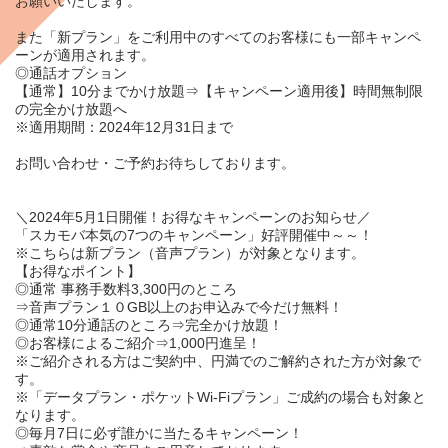
お願いいたします。
また「新プラン」をご利用中のすべてのお客様にも一部キャンペ
ーンが適用されます。
◎
通話オプション
【通常】10分までかけ放題⇒【キャンペーン適用後】
時間無制限
の完全かけ放題
へ
※適用期間：2024年12月31日まで
お問い合わせ・ご予約お待ちしております。
＼2024年5月1日開催！お得なキャンペーンのお知らせ／
「
スカモバ本気の7つのキャンペーン
」好評開催中～～！
※こちらは新プラン（音声プラン）が対象となります。
【
お得なポイント
】
◎通常 事務手数料3,300円のところ
⇒音声プラン
１０GB以上
のお申込みで今だけ
無料
！
◎通常10分通話のところ⇒
完全かけ放題！
◎お客様によるご紹介⇒
1,000円
進呈！
※ご紹介される方はご契約中、円満でのご解約された方が対象で
す。
※「データプラン・ポケットWi-Fiプラン」ご成約の場合も対象と
なります。
◎毎月7日に必ず誰かに当たるキャンペーン！