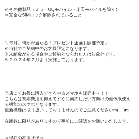
※その他製品（ａｕ・UQモバイル・楽天モバイルを除く）
⇒完全な
SIMロック解除
されていること
＼
毎月、何かが当たる！
プレゼント企画も開催予定／
※当社でご契約中のお客様限定になります。
※未納金がある場合やご解約となられた方は対象外です。
※２０２４年２月より実施しております。
当店にてお得に購入できる中古スマホも販売中～！！
こちらは初期費用を抑えて
すぐに契約したい方向け
の
最低限使え
る機能のスマホ
となります。
最新機種は取り扱いしておりませんのでご注意くださいm(__)m
在庫数に限りがありますので事前にご確認をお願いいたします。
≪現在の在庫状況≫