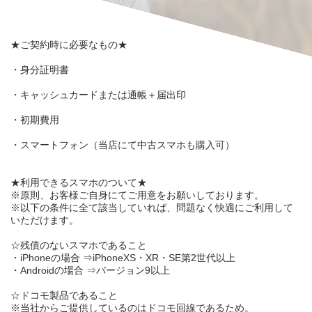
★
ご契約時に必要なもの
★
・
身分証明書
・
キャッシュカード
または
通帳＋届出印
・
初期費用
・
スマートフォン
（当店にて中古スマホも購入可）
★
利用できるスマホのついて
★
※原則、
お客様ご自身
にてご用意をお願いしております。
※以下の条件に
全て該当
していれば、問題なく快適にご利用して
いただけます。
☆
残債のないスマホ
であること
・iPhoneの場合 ⇒iPhone
XS
・
XR
・
SE第2世代
以上
・Androidの場合 ⇒
バージョン9
以上
☆
ドコモ製品
であること
※当社からご提供しているのはドコモ回線であるため。