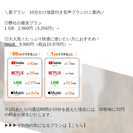
＼新プラン 10分かけ放題付き音声プランのご案内／
◎弊社の
最安
プラン
1
GB
2,960
円（3,256円）～
◎大人気！
たっぷり快適
に使いたい方におすすめ！
50
GB
9,980
円（税込10,978円）～
※1回あたりの通話時間が
10分を超えた
場合には、
30秒毎に22円
の料金が発生いたします。
▶▶▶その他の気になるプランは【
こちら
】