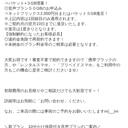
⇒パケット
+３GB
増量！
◎音声プラン
５０GB
のお申込み
⇒
ネットフリックス2,000円分
または
パケット５GB
進呈！
※上記内容は1回線目のみ適用されます。
※ご契約月の翌月10日までに進呈いたします。
※進呈は1度きりとなります。
【
強制解約になったお客様必見
】
◎違約金免除で再契約できます！
※未納金のプラン料金等のご精算は必要となります。
大変お得です！審査不要で契約できますので「携帯
ブラック
の
方」や「
レンタルスマホ
」・「
プリペイドスマホ
」をご利用中の
方もこの機会に是非ご検討くださいませ♪
初期費用のお見積り
や
ご相談だけ
でも大歓迎です～！
詳細等はお気軽に「
お問い合わせ
」ください。
なお、ご来店の際には事前のご予約をお願いいたしますm(__)m
＼新プラン 10分かけ放題付き音声プランのご案内／