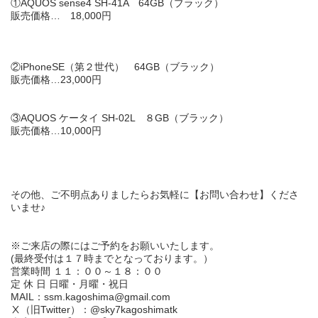
①AQUOS sense4 SH-41A 64GB（ブラック）
販売価格…
18,000
円
②iPhoneSE（第２世代） 64GB（ブラック）
販売価格…
23,000
円
③AQUOS ケータイ SH-02L ８GB（ブラック）
販売価格…
10,000
円
その他、ご不明点ありましたらお気軽に【
お問い合わせ
】くださ
いませ♪
※ご来店の際にはご予約をお願いいたします。
(
最終受付は１７時
までとなっております。）
営業時間
１１：００
～
１８：００
定 休 日
日曜
・
月曜
・
祝日
MAIL：ssm.kagoshima@gmail.com
Ⅹ（旧Twitter）：@sky7kagoshimatk