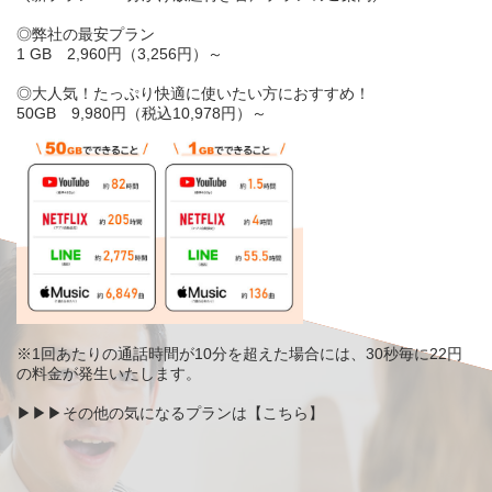
◎弊社の
最安
プラン
1
GB
2,960
円（3,256円）～
◎大人気！
たっぷり快適
に使いたい方におすすめ！
50
GB
9,980
円（税込10,978円）～
※1回あたりの通話時間が
10分を超えた
場合には、
30秒毎に22円
の料金が発生いたします。
▶▶▶その他の気になるプランは【
こちら
】