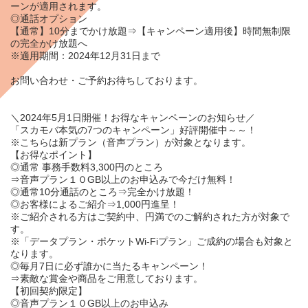
ーンが適用されます。
◎
通話オプション
【通常】10分までかけ放題⇒【キャンペーン適用後】
時間無制限
の完全かけ放題
へ
※適用期間：2024年12月31日まで
お問い合わせ・ご予約お待ちしております。
＼2024年5月1日開催！お得なキャンペーンのお知らせ／
「
スカモバ本気の7つのキャンペーン
」好評開催中～～！
※こちらは新プラン（音声プラン）が対象となります。
【
お得なポイント
】
◎通常 事務手数料3,300円のところ
⇒音声プラン
１０GB以上
のお申込みで今だけ
無料
！
◎通常10分通話のところ⇒
完全かけ放題！
◎お客様によるご紹介⇒
1,000円
進呈！
※ご紹介される方はご契約中、円満でのご解約された方が対象で
す。
※「データプラン・ポケットWi-Fiプラン」ご成約の場合も対象と
なります。
◎毎月7日に必ず誰かに当たるキャンペーン！
⇒素敵な賞金や商品をご用意しております。
【
初回契約限定
】
◎音声プラン
１０GB以上
のお申込み