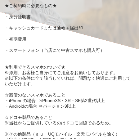
★
ご契約時に必要なもの
★
・
身分証明書
・
キャッシュカード
または
通帳＋届出印
・
初期費用
・
スマートフォン
（当店にて中古スマホも購入可）
★
利用できるスマホのついて
★
※原則、
お客様ご自身
にてご用意をお願いしております。
※以下の条件に
全て該当
していれば、問題なく快適にご利用して
いただけます。
☆
残債のないスマホ
であること
・iPhoneの場合 ⇒iPhone
XS
・
XR
・
SE第2世代
以上
・Androidの場合 ⇒
バージョン9
以上
☆
ドコモ製品
であること
※当社からご提供しているのはドコモ回線であるため。
※その他製品（ａｕ・UQモバイル・楽天モバイルを除く）