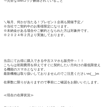
⇒完全な
SIMロック解除
されていること
＼
毎月、何かが当たる！
プレゼント企画も開催予定／
※当社でご契約中のお客様限定になります。
※未納金がある場合やご解約となられた方は対象外です。
※２０２４年２月より実施しております。
当店にてお得に購入できる中古スマホも販売中～！！
こちらは初期費用を抑えて
すぐに契約したい方向け
の
最低限使え
る機能のスマホ
となります。
最新機種は取り扱いしておりませんのでご注意くださいm(__)m
在庫数に限りがありますので事前にご確認をお願いいたします。
≪現在の在庫状況≫