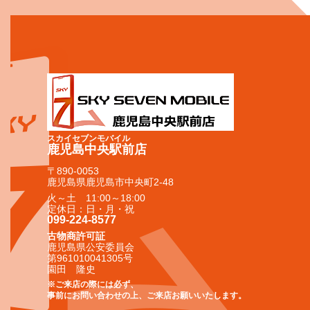
スカイセブンモバイル
鹿児島中央駅前店
〒890-0053
鹿児島県鹿児島市中央町2-48
火～土 11:00～18:00
定休日：日・月・祝
099-224-8577
古物商許可証
鹿児島県公安委員会
第961010041305号
園田 隆史
※ご来店の際には必ず、
事前にお問い合わせの上、ご来店お願いいたします。