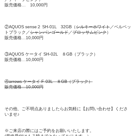
販売価格… 10,000円
②AQUOS sense２ SH-01L 32GB（
シルキーホワイト
／ベルベッ
トブラック／
シャンパンゴールド
／
ブロッサムピンク
）
販売価格…10,000円
③AQUOS ケータイ SH-02L ８GB（ブラック）
販売価格…10,000円
④arrows ケータイ F-03L ８GB（ブラック）
販売価格…10,000円
その他、ご不明点ありましたらお気軽に【
お問い合わせ
】くださ
いませ♪
※ご来店の際にはご予約をお願いいたします。
(最終受付は１７時までとなっております。）