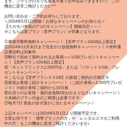
ます。ブラックの方でも審査不要でお申込みできますので、この
機会に是非ご検討ください^^
お問い合わせ・ご予約お待ちしております。
＼2024年5月1日開催！お得なキャンペーンのお知らせ／
【スカモバ本気の7つのキャンペーン】開催決定～～！
※こちらは新プラン（音声プラン）が対象となります。
①事務手数料無料キャンペーン！【音声プラン10GB以上限定】
②2024年12月末日まで完全かけ放題無料キャンペーン！※有料通
話通信料は対象外
③弊社で初めて契約されるお客様へ+３GBプレゼントキャンペー
ン！【音声プラン10GB以上限定】
④「ネットフリックス2,000円分」または「パケット５GB」プレ
ゼントキャンペーン！
※こちらは【音声プラン５０GB】の新規ご契約の方限定※
⑤新規お客様ご紹介キャンペーン！（ご紹介者様へ1,000円プレゼ
ント）※紹介者様ご成約から10日後
⑥出戻りのお客様・違約金免除DEおかえりなさいキャンペーン！
※未納のプラン代金のご精算は必要です※
⑦毎月7日 賞金が必ず誰かに当たるキャンペーン！
上記キャンペーンは2024年5月1日より開催予定です。
大変お得です！「携帯ブラックの方」や「レンタルスマホご利用
中の方」もこの機会に是非ご検討くださいませ♪