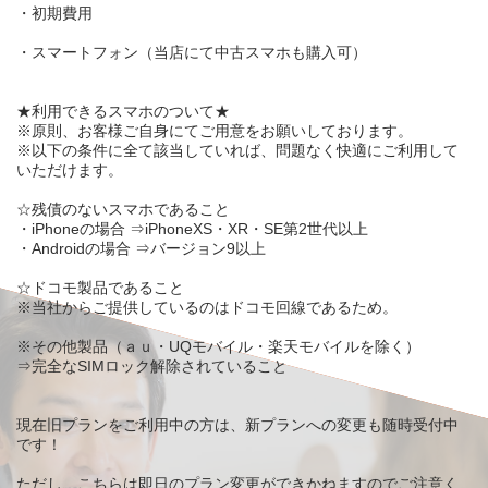
・初期費用
・スマートフォン（当店にて中古スマホも購入可）
★利用できるスマホのついて★
※原則、お客様ご自身にてご用意をお願いしております。
※以下の条件に全て該当していれば、問題なく快適にご利用して
いただけます。
☆残債のないスマホであること
・iPhoneの場合 ⇒iPhoneXS・XR・SE第2世代以上
・Androidの場合 ⇒バージョン9以上
☆ドコモ製品であること
※当社からご提供しているのはドコモ回線であるため。
※その他製品（ａｕ・UQモバイル・楽天モバイルを除く）
⇒完全なSIMロック解除されていること
現在旧プランをご利用中の方は、新プランへの変更も随時受付中
です！
ただし、こちらは即日のプラン変更ができかねますのでご注意く