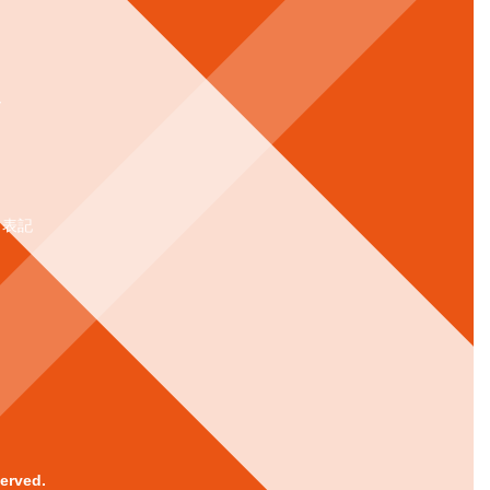
ー
く表記
rved.