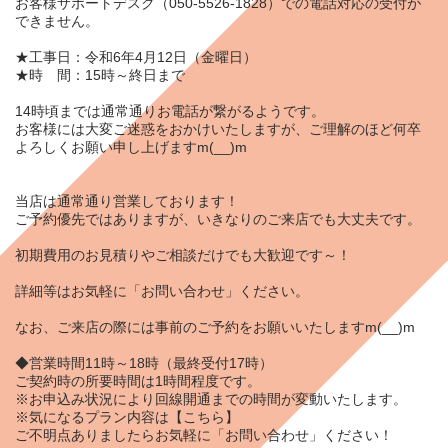
お客様サポートデスク（050-5526-1828）での電話対応の受付が
できません。
★工事日：令和6年4月12日（金曜日）
★時 間：15時～終日まで
14時頃までは通常通りお電話が繋がるようです。
お客様には大変ご迷惑をおかけいたしますが、ご理解のほど何卒
よろしくお願い申し上げますm(__)m
当店は通常通り営業しております！
ご予約優先ではありますが、いきなりのご来店でも大丈夫です。
初期費用のお見積りやご相談だけでも大歓迎です～！
詳細等はお気軽に「
お問い合わせ
」ください。
なお、ご来店の際には事前のご予約をお願いいたしますm(__)m
◆営業時間11時～18時（最終受付17時）
ご契約時の所要時間は1時間程度です。
※お申込み状況により回線開通までの時間が変動いたします。
※気になるプラン内容は
【こちら】
ご不明点ありましたらお気軽に「
お問い合わせ
」ください！