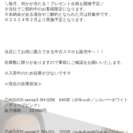
＼毎月、何かが当たる！プレゼント企画も開催予定／
※当社でご契約中のお客様限定になります。
※未納金がある場合やご解約となられた方は対象外です。
※２０２４年２月より実施予定となります。
当店にてお得に購入できる中古スマホも販売中～！！
在庫数に限りがありますので事前にご確認をお願いいたします。
※入荷中のため在庫が少ないです※
≪現在の在庫状況≫
①AQUOS sense3 SH-02M 64GB（
ブラック
／シルバーホワイト
／ディープピンク）
販売価格… 10,000円
②AQUOS sense２ SH-01L 32GB（
シルキーホワイト
／ベルベッ