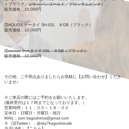
トブラック／
シャンパンゴールド
／
ブロッサムピンク
）
販売価格…10,000円
③AQUOS ケータイ SH-02L ８GB（ブラック）
販売価格…10,000円
④arrows ケータイ F-03L ８GB（ブラック）
販売価格…10,000円
その他、ご不明点ありましたらお気軽に【
お問い合わせ
】くださ
いませ♪
※ご来店の際にはご予約をお願いいたします。
(最終受付は１７時までとなっております。）
営業時間：１１：００～１８：００
定休日：日曜日・月曜日・祝日
MAIL：ssm.kagoshima@gmail.com
Ⅹ（旧Twitter）：@sky7kagoshimatk
当店LINE：【
こちら
】