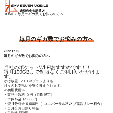
HOME
毎月のギガ数でお悩みの方へ
毎月のギガ数でお悩みの方へ
2022.12.09
毎月のギガ数でお悩みの方へ
当社のポケットWi-Fiおすすめです！！
毎月100GBまで制限なくご利用いただけま
す。
かけ放題+２０GBプランよりも
月々のお支払いを安く抑えられます。
≪初期費用≫
・事務手数料 ０円（期間限定）
・本体料金 14,000円
・翌月分料金 6,600円（+ユニバーサル料及び電話リレー料金）
・当月分お日割り料金
・手数料 550円